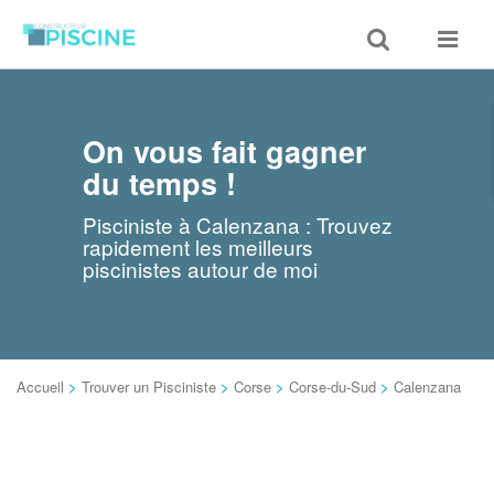
Toggle
Toggle
search
navigat
On vous fait gagner
du temps !
Pisciniste à Calenzana : Trouvez
rapidement les meilleurs
piscinistes autour de moi
Accueil
>
Trouver un Pisciniste
>
Corse
>
Corse-du-Sud
>
Calenzana