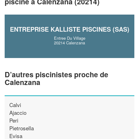
piscine à Calenzana (20214)
!
nouveaux clients
En savoir plus
ENTREPRISE KALLISTE PISCINES (SAS)
Entree Du Village
20214 Calenzana
D’autres piscinistes proche de
Calenzana
Calvi
Ajaccio
Peri
Pietrosella
Evisa