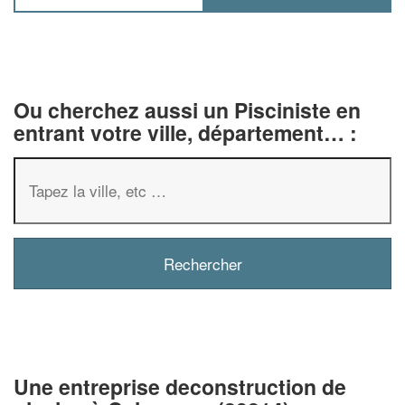
Ou cherchez aussi un Pisciniste en
entrant votre ville, département… :
✕
Vous êtes un
professionnel ?
Augmentez votre
chiffre d'af
Une entreprise deconstruction de
vos
tout en gagnant 
marges