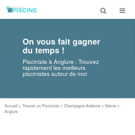
Toggle
Toggle
search
navigat
On vous fait gagner
du temps !
Pisciniste à Anglure : Trouvez
rapidement les meilleurs
piscinistes autour de moi
Accueil
>
Trouver un Pisciniste
>
Champagne-Ardenne
>
Marne
>
Anglure