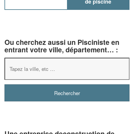
de piscine
Ou cherchez aussi un Pisciniste en
entrant votre ville, département… :
✕
Vous êtes un
professionnel ?
Augmentez votre
chiffre d'affai
vos
tout en gagnant de
marges
!
nouveaux clients
Une entreprise deconstruction de