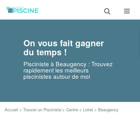
Toggle
Toggle
search
navigat
On vous fait gagner
du temps !
Pisciniste à Beaugency : Trouvez
rapidement les meilleurs
piscinistes autour de moi
Accueil
>
Trouver un Pisciniste
>
Centre
>
Loiret
>
Beaugency