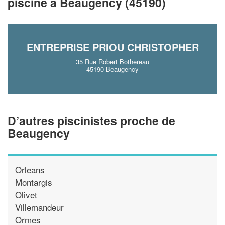
piscine à Beaugency (45190)
En savoir plus
ENTREPRISE PRIOU CHRISTOPHER
35 Rue Robert Bothereau
45190 Beaugency
D’autres piscinistes proche de
Beaugency
Orleans
Montargis
Olivet
Villemandeur
Ormes