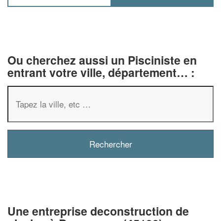
Ou cherchez aussi un Pisciniste en
entrant votre ville, département… :
✕
Vous êtes un
professionnel ?
Augmentez votre
chiffre d'affai
vos
tout en gagnant de
marges
Une entreprise deconstruction de
!
nouveaux clients