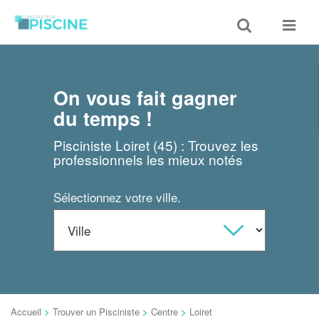
Toggle
Toggle
search
navigat
On vous fait gagner
du temps !
Pisciniste Loiret (45) : Trouvez les
professionnels les mieux notés
Sélectionnez votre ville.
Accueil
>
Trouver un Pisciniste
>
Centre
>
Loiret