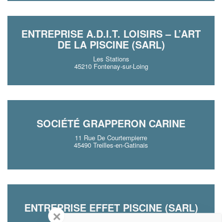
ENTREPRISE A.D.I.T. LOISIRS – L’ART
DE LA PISCINE (SARL)
Les Stations
45210 Fontenay-sur-Loing
SOCIÉTÉ GRAPPERON CARINE
11 Rue De Courtempierre
45490 Treilles-en-Gatinais
ENTREPRISE EFFET PISCINE (SARL)
✕
1 Impasse Du Petit Sary