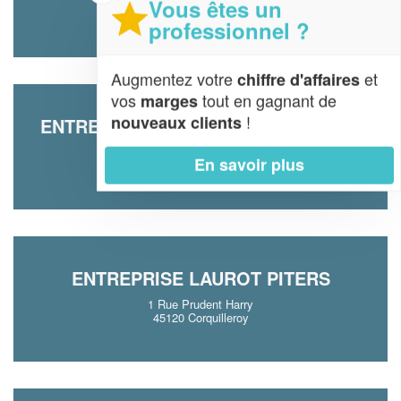
Vous êtes un
45140 Ormes
professionnel ?
Augmentez votre
et
chiffre d'affaires
vos
tout en gagnant de
marges
!
nouveaux clients
ENTREPRISE H2O DIFFUSION (SARL)
832 Rue Du Pressoir Aubry
En savoir plus
45160 Olivet
ENTREPRISE LAUROT PITERS
1 Rue Prudent Harry
45120 Corquilleroy