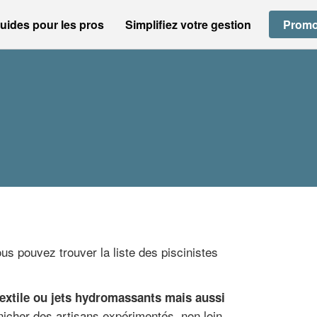
uides pour les pros
Simplifiez votre gestion
Promo
s pouvez trouver la liste des piscinistes
textile ou jets hydromassants mais aussi
nicher des artisans expérimentés, non loin