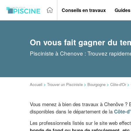
Conseils en travaux
Guides
On vous fait gagner du te
Pisciniste à Chenove : Trouvez rapidemen
Accueil
>
Trouver un Pisciniste
>
Bourgogne
>
Côte-d'Or
>
Vous menez à bien des travaux à Chenôve ? En 
disponibles dans le département de la
Côte-d
Les professionnels listés sur le site web effe
bonde de fond ou buse de refoulement, etc.