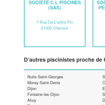
SOCIÉTÉ C L PISCINES
SO
(SAS)
PE
7 Rue De L'arbre Pin
21300 Chenove
D’autres piscinistes proche de
Nuits-Saint-Georges
S
Morey-Saint-Denis
C
Dijon
E
Fontaine-les-Dijon
S
Ahuy
D