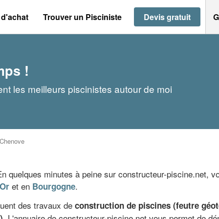
 d'achat
Trouver un Pisciniste
Devis gratuit
G
mps !
t les meilleurs piscinistes autour de moi
Chenove
quelques minutes à peine sur constructeur-piscine.net, vou
et en
.
'Or
Bourgogne
ctuent des travaux de
construction de piscines (feutre géo
. L'annuaire de constructeur-piscine.net vous permet de dé
)