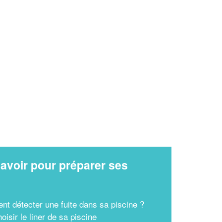
✕
Vous êtes un
professionnel ?
Augmentez votre
et
chiffre d'affaires
vos
tout en gagnant de
marges
!
nouveaux clients
avoir pour préparer ses
En savoir plus
x
t détecter une fuite dans sa piscine ?
oisir le liner de sa piscine