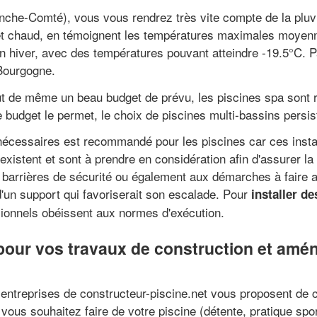
che-Comté), vous vous rendrez très vite compte de la pluvi
é et chaud, en témoignent les températures maximales moyen
n hiver, avec des températures pouvant atteindre -19.5°C. P
Bourgogne.
 tout de même un beau budget de prévu, les piscines spa sont
 budget le permet, le choix de piscines multi-bassins persis
 nécessaires est recommandé pour les piscines car ces insta
existent et sont à prendre en considération afin d'assurer la
s barrières de sécurité ou également aux démarches à faire a
 d'un support qui favoriserait son escalade. Pour
installer d
sionnels obéissent aux normes d'exécution.
pour vos travaux de construction et amé
 entreprises de constructeur-piscine.net vous proposent de c
 vous souhaitez faire de votre piscine (détente, pratique spor