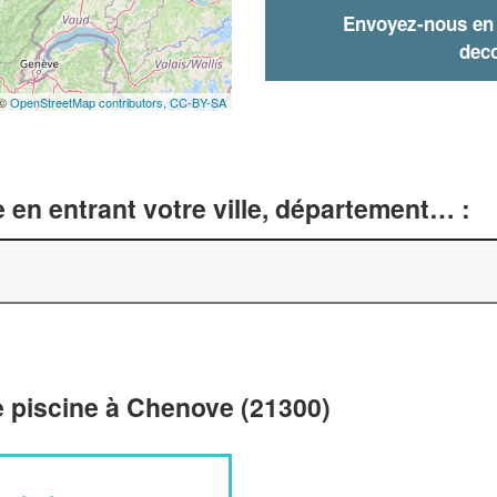
Envoyez-nous en q
deco
 ©
OpenStreetMap contributors,
CC-BY-SA
 en entrant votre ville, département… :
e piscine à Chenove (21300)