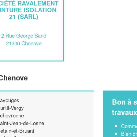
CIÉTÉ RAVALEMENT
INTURE ISOLATION
21 (SARL)
2 Rue George Sand
21300 Chenove
 Chenove
avouges
Bon à s
urtil-Vergy
travau
chevronne
aint-Jean-de-Losne
Commen
etain-et-Bruant
Bien ch