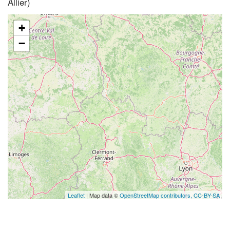
Allier)
+
−
Leaflet
| Map data ©
OpenStreetMap contributors,
CC-BY-SA