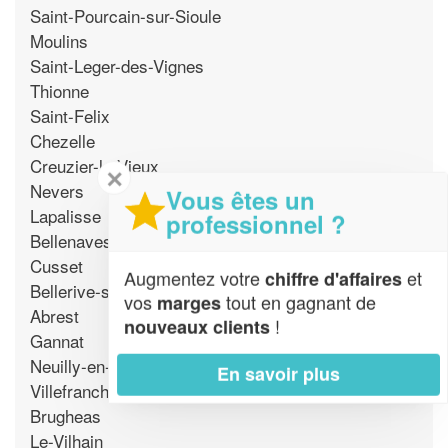
Saint-Pourcain-sur-Sioule
Moulins
Saint-Leger-des-Vignes
Thionne
Saint-Felix
Chezelle
Creuzier-le-Vieux
✕
Nevers
Vous êtes un
Lapalisse
professionnel ?
Bellenaves
Cusset
Augmentez votre
et
chiffre d'affaires
Bellerive-sur-Allier
vos
tout en gagnant de
marges
Abrest
!
nouveaux clients
Gannat
Neuilly-en-Dun
En savoir plus
Villefranche-d'Allier
Brugheas
Le-Vilhain