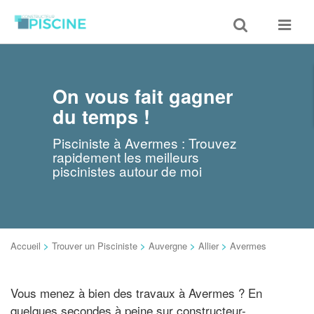
Toggle
Toggle
search
navigat
On vous fait gagner
du temps !
Pisciniste à Avermes : Trouvez
rapidement les meilleurs
piscinistes autour de moi
Accueil
>
Trouver un Pisciniste
>
Auvergne
>
Allier
>
Avermes
Vous menez à bien des travaux à Avermes ? En
quelques secondes à peine sur constructeur-