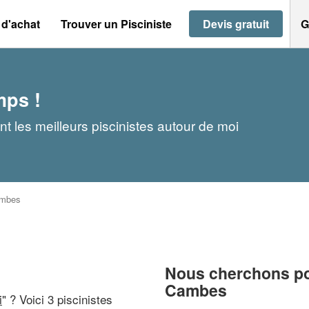
 d'achat
Trouver un Pisciniste
Devis gratuit
G
mps !
 les meilleurs piscinistes autour de moi
mbes
Nous cherchons pou
Cambes
i
" ? Voici 3 piscinistes