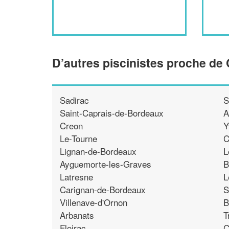
D’autres piscinistes proche d
Sadirac
S
Saint-Caprais-de-Bordeaux
A
Creon
Y
Le-Tourne
C
Lignan-de-Bordeaux
L
Ayguemorte-les-Graves
B
Latresne
L
Carignan-de-Bordeaux
S
Villenave-d'Ornon
B
Arbanats
T
Floirac
C