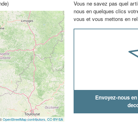
nde)
Vous ne savez pas quel arti
nous en quelques clics vot
vous et vous mettons en rela
Envoyez-nous en q
deco
 ©
OpenStreetMap contributors,
CC-BY-SA