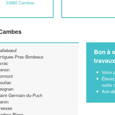
33880 Cambes
e Cambes
allebœuf
Bon à s
rtigues-Pres-Bordeaux
travau
vrac
enon
Votre 
ormont
Élevez 
ouliac
outils
eognan
Anti-d
aint-Germain-du-Puch
aron
resses
arbon-Blanc