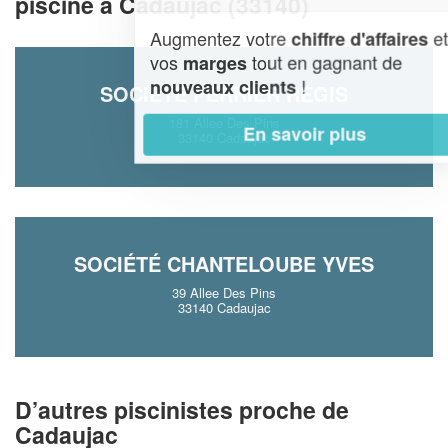
piscine à Cadaujac (33140)
Augmentez votre
et
chiffre d'affaires
vos
tout en gagnant de
marges
!
nouveaux clients
SOCIÉTÉ PERRIER REGIS
181 Allee Des Pins
En savoir plus
33140 Cadaujac
SOCIÉTÉ CHANTELOUBE YVES
39 Allee Des Pins
33140 Cadaujac
D’autres piscinistes proche de
Cadaujac