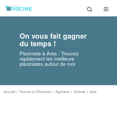
Toggle
Toggle
search
navigat
On vous fait gagner
du temps !
Pisciniste à Ares : Trouvez
rapidement les meilleurs
piscinistes autour de moi
Accueil
>
Trouver un Pisciniste
>
Aquitaine
>
Gironde
>
Ares