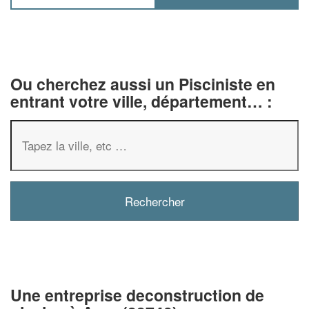
Ou cherchez aussi un Pisciniste en
entrant votre ville, département… :
✕
Vous êtes un
professionnel ?
Augmentez votre
chiffre d'af
Une entreprise deconstruction de
vos
tout en gagnant 
marges