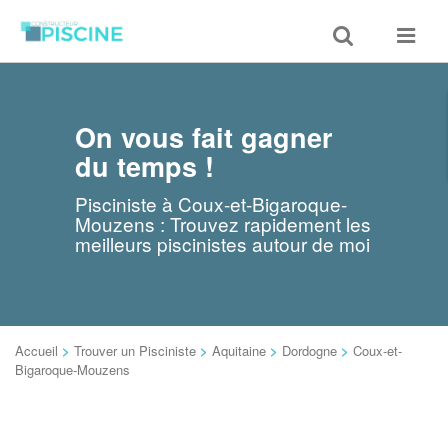
Toggle
Toggle
search
navigat
On vous fait gagner
du temps !
Pisciniste à Coux-et-Bigaroque-
Mouzens : Trouvez rapidement les
meilleurs piscinistes autour de moi
Accueil
>
Trouver un Pisciniste
>
Aquitaine
>
Dordogne
>
Coux-et-
Bigaroque-Mouzens