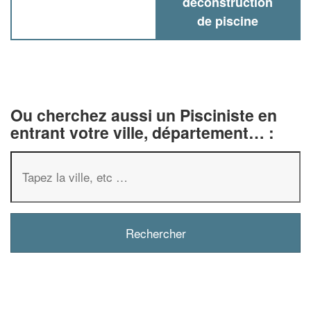
deconstruction
de piscine
Ou cherchez aussi un Pisciniste en
entrant votre ville, département… :
✕
Vous êtes un
professionnel ?
Augmentez votre
e
chiffre d'affaires
vos
tout en gagnant de
marges