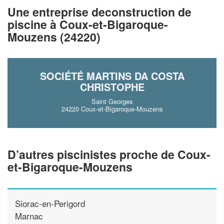
Une entreprise deconstruction de
!
nouveaux clients
piscine à Coux-et-Bigaroque-
Mouzens (24220)
En savoir plus
SOCIÉTÉ MARTINS DA COSTA
CHRISTOPHE
Saint Georges
24220 Coux-et-Bigaroque-Mouzens
D’autres piscinistes proche de Coux-
et-Bigaroque-Mouzens
Siorac-en-Perigord
Marnac