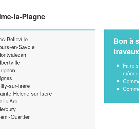
Aime-la-Plagne
es-Belleville
Bon à s
ours-en-Savoie
travau
ontvalezan
lbertville
Faire s
rignon
même
ignes
Commen
illy-sur-Isere
Commen
ainte-Helene-sur-Isere
al-d'Arc
ercury
emi-Quartier