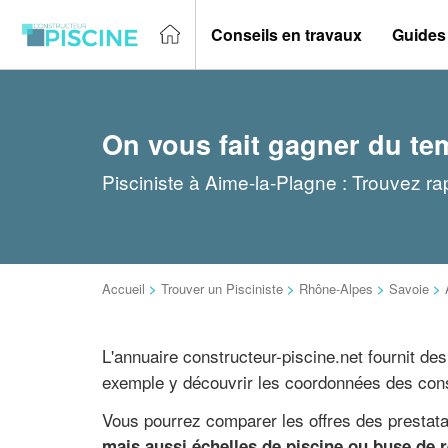
Conseils en travaux
Guides
On vous fait gagner du te
Pisciniste à Aime-la-Plagne : Trouvez ra
Accueil
>
Trouver un Pisciniste
>
Rhône-Alpes
>
Savoie
>
L'annuaire constructeur-piscine.net fournit de
exemple y découvrir les coordonnées des cons
Vous pourrez comparer les offres des prestat
mais aussi échelles de piscine ou buse de r