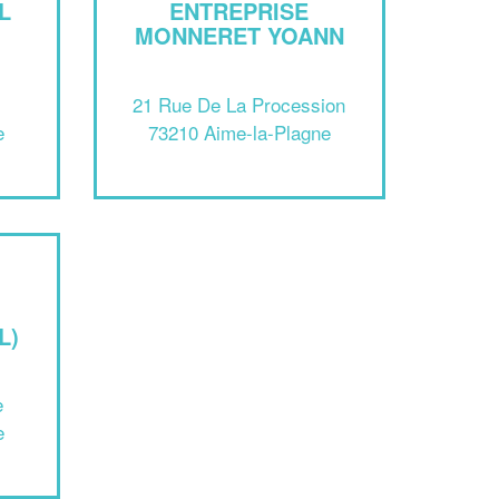
L
ENTREPRISE
MONNERET YOANN
21 Rue De La Procession
e
73210 Aime-la-Plagne
✕
Vous êtes un
L)
professionnel ?
e
Augmentez votre
et
chiffre d'affaires
e
vos
tout en gagnant de
marges
!
nouveaux clients