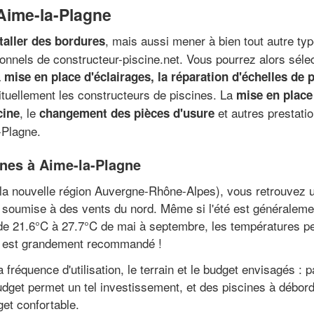
 Aime-la-Plagne
, mais aussi mener à bien tout autre ty
taller des bordures
onnels de constructeur-piscine.net. Vous pourrez alors sélec
a
mise en place d'éclairages, la réparation d'échelles de 
bituellement les constructeurs de piscines. La
mise en place
, le
et autres prestati
cine
changement des pièces d'usure
-Plagne.
cines à Aime-la-Plagne
la nouvelle région Auvergne-Rhône-Alpes), vous retrouvez un
st soumise à des vents du nord. Même si l'été est généralem
 21.6°C à 27.7°C de mai à septembre, les températures peu
s est grandement recommandé !
 fréquence d'utilisation, le terrain et le budget envisagés :
udget permet un tel investissement, et des piscines à débord
get confortable.