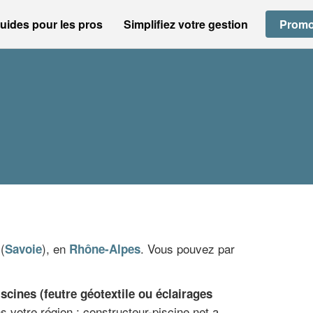
uides pour les pros
Simplifiez votre gestion
Promo
(
), en
. Vous pouvez par
Savoie
Rhône-Alpes
cines (feutre géotextile ou éclairages
 votre région : constructeur-piscine.net a