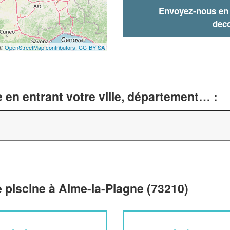
Envoyez-nous en q
deco
 ©
OpenStreetMap contributors,
CC-BY-SA
 en entrant votre ville, département… :
 piscine à Aime-la-Plagne (73210)