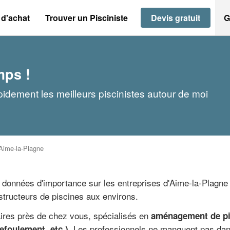
 d'achat
Trouver un Pisciniste
Devis gratuit
G
mps !
pidement les meilleurs piscinistes autour de moi
Aime-la-Plagne
s données d'importance sur les entreprises d'Aime-la-Plagne 
tructeurs de piscines aux environs.
aires près de chez vous, spécialisés en
aménagement de pis
. Les professionnels ne manquent pas dans
efoulement, etc.)