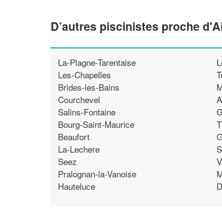
D’autres piscinistes proche d'
La-Plagne-Tarentaise
L
Les-Chapelles
T
Brides-les-Bains
M
Courchevel
A
Salins-Fontaine
G
Bourg-Saint-Maurice
T
Beaufort
G
La-Lechere
S
Seez
V
Pralognan-la-Vanoise
M
Hauteluce
D