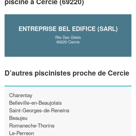
piscine à Cercie (69220)
En savoir plus
ENTREPRISE BEL EDIFICE (SARL)
Rte Des Gilets
69220 Cercie
D’autres piscinistes proche de Cercie
Charentay
Belleville-en-Beaujolais
Saint-Georges-de-Reneins
Beaujeu
Romaneche-Thorins
Le-Perreon