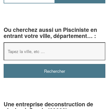
Ou cherchez aussi un Pisciniste en
entrant votre ville, département… :
✕
Vous êtes un
professionnel 
Augmentez votre
chiffre d'
vos
tout en gagnan
marges
Une entreprise deconstruction de
!
nouveaux clients