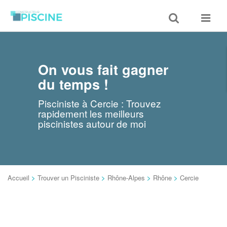
Toggle
Toggle
search
navigat
On vous fait gagner
du temps !
Pisciniste à Cercie : Trouvez
rapidement les meilleurs
piscinistes autour de moi
Accueil
>
Trouver un Pisciniste
>
Rhône-Alpes
>
Rhône
>
Cercie