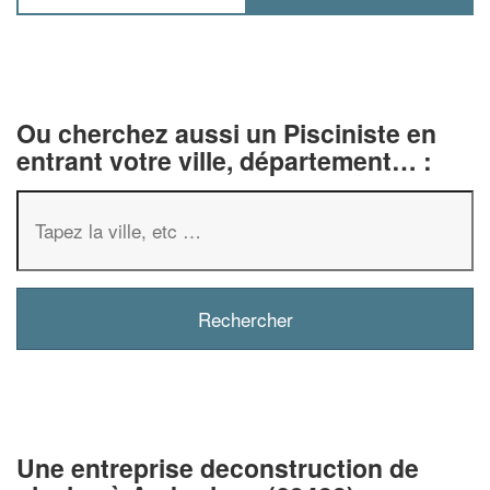
Ou cherchez aussi un Pisciniste en
entrant votre ville, département… :
✕
Vous êtes un
professionnel ?
Augmentez votre
chiffre d'af
Une entreprise deconstruction de
vos
tout en gagnant 
marges