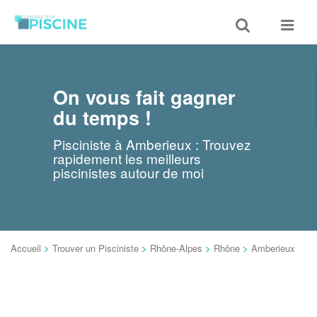
Toggle
Toggle
search
navigat
On vous fait gagner
du temps !
Pisciniste à Amberieux : Trouvez
rapidement les meilleurs
piscinistes autour de moi
Accueil
>
Trouver un Pisciniste
>
Rhône-Alpes
>
Rhône
>
Amberieux