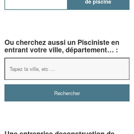
de piscine
Ou cherchez aussi un Pisciniste en
entrant votre ville, département… :
✕
Vous êtes un
professionnel 
Augmentez votre
chiffre d'
vos
tout en gagnan
marges
Une entreprise deconstruction de