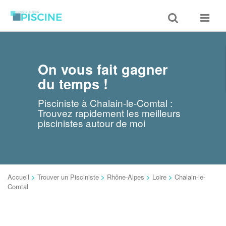
Toggle
Toggle
search
navigat
On vous fait gagner
du temps !
Pisciniste à Chalain-le-Comtal :
Trouvez rapidement les meilleurs
piscinistes autour de moi
Accueil
>
Trouver un Pisciniste
>
Rhône-Alpes
>
Loire
>
Chalain-le-
Comtal