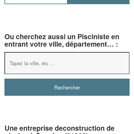
Ou cherchez aussi un Pisciniste en
entrant votre ville, département… :
✕
Vous êtes un
professionnel ?
Augmentez votre
chiffre d'affaires
vos
tout en gagnant de
marges
Une entreprise deconstruction de
!
nouveaux clients