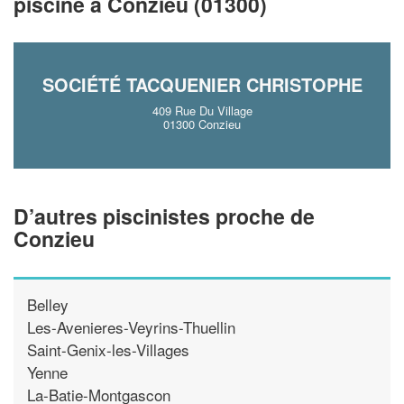
piscine à Conzieu (01300)
En savoir plus
SOCIÉTÉ TACQUENIER CHRISTOPHE
409 Rue Du Village
01300 Conzieu
D’autres piscinistes proche de
Conzieu
Belley
Les-Avenieres-Veyrins-Thuellin
Saint-Genix-les-Villages
Yenne
La-Batie-Montgascon