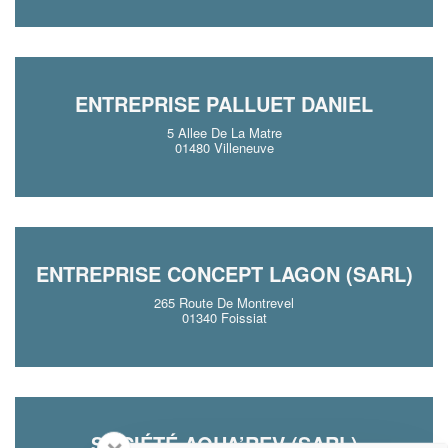
ENTREPRISE PALLUET DANIEL
5 Allee De La Matre
01480 Villeneuve
ENTREPRISE CONCEPT LAGON (SARL)
265 Route De Montrevel
01340 Foissiat
SOCIÉTÉ AQUA’REV (SARL)