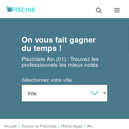
Toggle
Toggle
search
navigat
On vous fait gagner
du temps !
Pisciniste Ain (01) : Trouvez les
professionnels les mieux notés
Sélectionnez votre ville.
Accueil
>
Trouver un Pisciniste
>
Rhône-Alpes
>
Ain