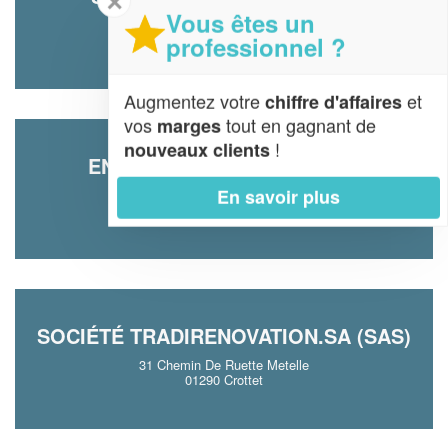
✕
Vous êtes un
1115 Route De Quinte
professionnel ?
01340 Foissiat
Augmentez votre
et
chiffre d'affaires
vos
tout en gagnant de
marges
!
nouveaux clients
ENTREPRISE MARVIE DAVID
En savoir plus
Les Maisons Neuves
01140 Illiat
SOCIÉTÉ TRADIRENOVATION.SA (SAS)
31 Chemin De Ruette Metelle
01290 Crottet