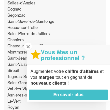
Salles-d'Angles
Cognac
Segonzac
Saint-Sever-de-Saintonge
Reaux-sur-Trefle
Saint-Pierre-de-Juillers
Chaniers
Chateauneuf-sur-Charente
✕
Vous êtes un
Montmoreau
professionnel ?
Saint-Jean-d'Angely
Saint-Vaize
Sireuil
Augmentez votre
et
chiffre d'affaires
Tugeras-Saint-Maurice
vos
tout en gagnant de
marges
Saint-Georges-des-Coteaux
!
nouveaux clients
Val-des-Vignes
En savoir plus
Asnieres-sur-Nouere
Le-Vert
Royan