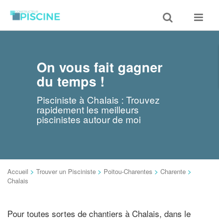
Toggle
Toggle
search
navigat
On vous fait gagner
du temps !
Pisciniste à Chalais : Trouvez
rapidement les meilleurs
piscinistes autour de moi
Accueil
>
Trouver un Pisciniste
>
Poitou-Charentes
>
Charente
>
Chalais
Pour toutes sortes de chantiers à Chalais, dans le