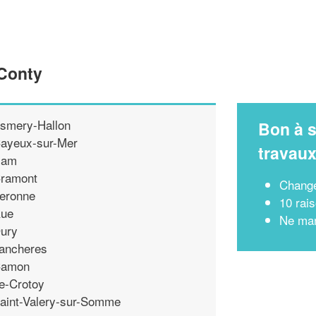
 Conty
smery-Hallon
Bon à s
ayeux-sur-Mer
travau
Ham
ramont
Change
eronne
10 rai
ue
Ne man
ury
ancheres
amon
e-Crotoy
aint-Valery-sur-Somme