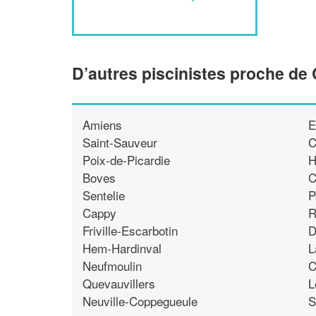
D’autres piscinistes proche de
Amiens
E
Saint-Sauveur
C
Poix-de-Picardie
Boves
C
Sentelie
P
Cappy
R
Friville-Escarbotin
D
Hem-Hardinval
L
Neufmoulin
C
Quevauvillers
L
Neuville-Coppegueule
S