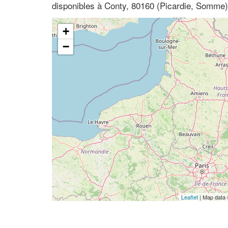
disponibles à Conty, 80160 (Picardie, Somme)
+
−
Leaflet
| Map data