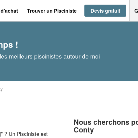
 d'achat
Trouver un Pisciniste
Devis gratuit
G
mps !
les meilleurs piscinistes autour de moi
ty
Nous cherchons pou
Conty
i
" ? Un Pisciniste est