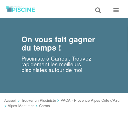
Toggle
Toggle
search
navigat
On vous fait gagner
du temps !
Pisciniste à Carros : Trouvez
rapidement les meilleurs
piscinistes autour de moi
Accueil
>
Trouver un Pisciniste
>
PACA - Provence Alpes Côte d'Azur
>
Alpes-Maritimes
>
Carros