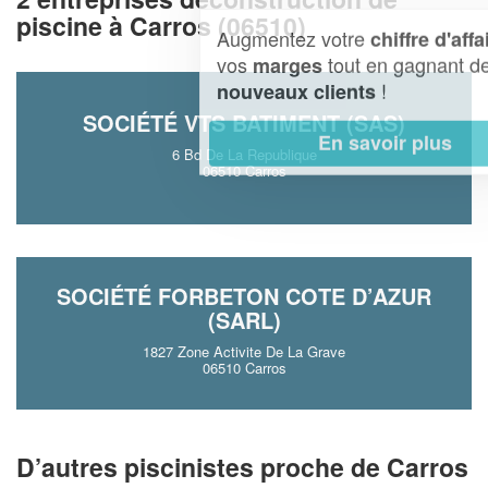
piscine à Carros (06510)
Augmentez votre
et
chiffre d'affaires
vos
tout en gagnant de
marges
!
nouveaux clients
SOCIÉTÉ VTS BATIMENT (SAS)
En savoir plus
6 Bd De La Republique
06510 Carros
SOCIÉTÉ FORBETON COTE D’AZUR
(SARL)
1827 Zone Activite De La Grave
06510 Carros
D’autres piscinistes proche de Carros