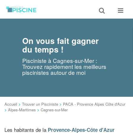
Toggle
Toggle
search
navigat
On vous fait gagner
du temps !
Pisciniste à Cagnes-sur-Mer :
Trouvez rapidement les meilleurs
piscinistes autour de moi
Accueil
>
Trouver un Pisciniste
>
PACA - Provence Alpes Côte d'Azur
>
Alpes-Maritimes
>
Cagnes-sur-Mer
Les habitants de la
Provence-Alpes-Côte d'Azur