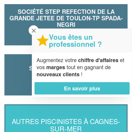
SOCIÉTÉ STEP REFECTION DE LA
GRANDE JETEE DE TOULON-TP SPADA-
NEGRI
✕
5 Chemin Des Presses
Vous êtes un
06800 Cagnes-sur-Mer
professionnel ?
Augmentez votre
et
chiffre d'affaires
vos
tout en gagnant de
marges
SOCIÉTÉ TIMILLI WISSEM
!
nouveaux clients
31 Avenue Cyrille Besset
06800 Cagnes-sur-Mer
En savoir plus
AUTRES PISCINISTES À CAGNES-
SUR-MER