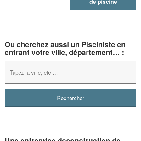
de piscine
Ou cherchez aussi un Pisciniste en
entrant votre ville, département… :
✕
Vous êtes un
professionnel ?
Augmentez votre
chiffre d'af
vos
tout en gagnant 
marges
Une entreprise deconstruction de