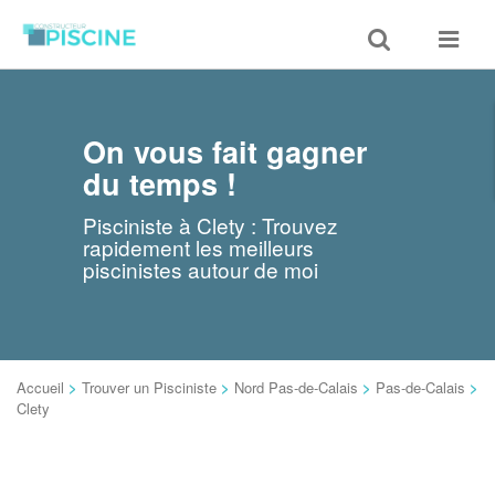
Toggle
Toggle
search
navigat
On vous fait gagner
du temps !
Pisciniste à Clety : Trouvez
rapidement les meilleurs
piscinistes autour de moi
Accueil
>
Trouver un Pisciniste
>
Nord Pas-de-Calais
>
Pas-de-Calais
>
Clety