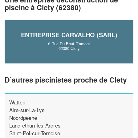
!
nouveaux clients
piscine à Clety (62380)
En savoir plus
ENTREPRISE CARVALHO (SARL)
8 Rue Du Bout D'amont
62380 Clety
D’autres piscinistes proche de Clety
Watten
Aire-sur-La-Lys
Noordpeene
Landrethun-les-Ardres
Saint-Pol-sur-Ternoise