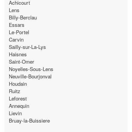
Achicourt
Lens
Billy-Berclau
Essars
Le-Portel
Carvin
Sailly-sur-La-Lys
Haisnes
Saint-Omer
Noyelles-Sous-Lens
Neuville-Bourjonval
Houdain
Ruitz
Leforest
Annequin
Lievin
Bruay-la-Buissiere