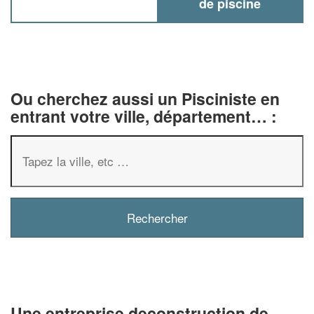
de piscine
Ou cherchez aussi un Pisciniste en
entrant votre ville, département… :
✕
Vous êtes un
professionnel ?
Augmentez votre
chiffre d'affai
vos
tout en gagnant de
marges
!
nouveaux clients
Une entreprise deconstruction de