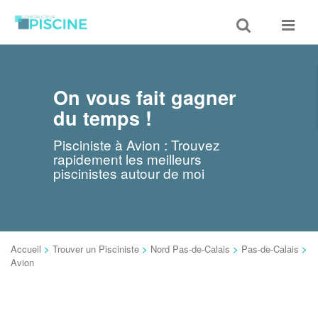
Toggle
Toggle
search
navigat
On vous fait gagner
du temps !
Pisciniste à Avion : Trouvez
rapidement les meilleurs
piscinistes autour de moi
Accueil
>
Trouver un Pisciniste
>
Nord Pas-de-Calais
>
Pas-de-Calais
>
Avion