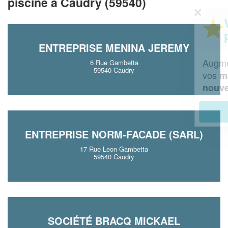
piscine à Caudry (59540)
✕
Vous êtes un
professionnel ?
ENTREPRISE MENINA JEREMY
Augmentez votre
et
chiffre d'affaires
6 Rue Gambetta
59540 Caudry
vos
tout en gagnant de
marges
!
nouveaux clients
En savoir plus
ENTREPRISE NORM-FACADE (SARL)
17 Rue Leon Gambetta
59540 Caudry
SOCIÉTÉ BRACQ MICKAEL