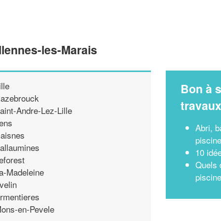
llennes-les-Marais
ille
Bon à s
azebrouck
travau
aint-Andre-Lez-Lille
ens
Abri, 
aisnes
piscin
allaumines
10 idé
eforest
Quels d
a-Madeleine
piscin
velin
rmentieres
ons-en-Pevele