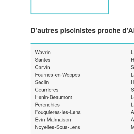
D’autres piscinistes proche d'A
Wavrin
L
Santes
H
Carvin
S
Fournes-en-Weppes
L
Seclin
H
Courrieres
S
Henin-Beaumont
L
Perenchies
L
Fouquieres-les-Lens
A
Evin-Malmaison
A
Noyelles-Sous-Lens
M