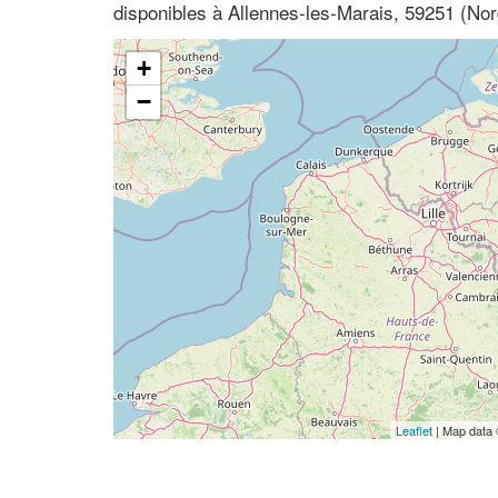
disponibles à Allennes-les-Marais, 59251 (No
+
−
Leaflet
| Map data