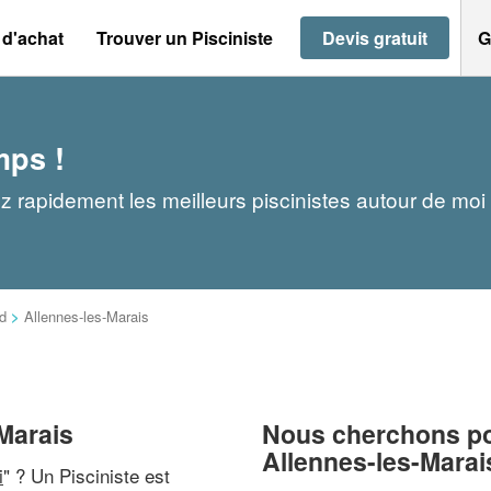
 d'achat
Trouver un Pisciniste
Devis gratuit
G
mps !
ez rapidement les meilleurs piscinistes autour de moi
d
>
Allennes-les-Marais
-Marais
Nous cherchons pou
Allennes-les-Marai
i
" ? Un Pisciniste est