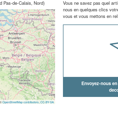
rd Pas-de-Calais, Nord)
Vous ne savez pas quel arti
nous en quelques clics vot
vous et vous mettons en rela
Envoyez-nous en q
deco
 ©
OpenStreetMap contributors,
CC-BY-SA