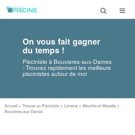
Toggle
Toggle
search
navigat
On vous fait gagner
du temps !
Pisciniste à Bouxieres-aux-Dames
: Trouvez rapidement les meilleurs
piscinistes autour de moi
Accueil
>
Trouver un Pisciniste
>
Lorraine
>
Meurthe-et-Moselle
>
Bouxieres-aux-Dames