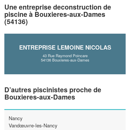
vos
tout en gagnant d
marges
Une entreprise deconstruction de
!
nouveaux clients
piscine à Bouxieres-aux-Dames
(54136)
En savoir plus
ENTREPRISE LEMOINE NICOLAS
43 Rue Raymond Poincare
54136 Bouxieres-aux-Dames
D’autres piscinistes proche de
Bouxieres-aux-Dames
Nancy
Vandœuvre-les-Nancy