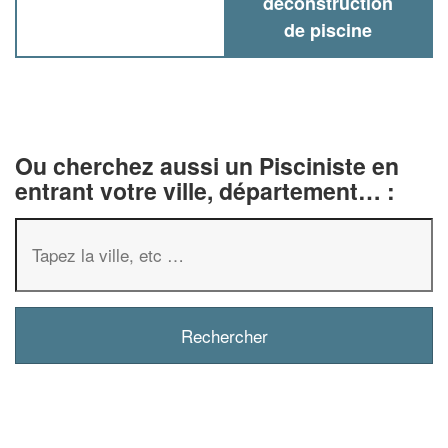
deconstruction
de piscine
Ou cherchez aussi un Pisciniste en
entrant votre ville, département… :
✕
Vous êtes un
professionnel ?
Augmentez votre
chiffre d'affa