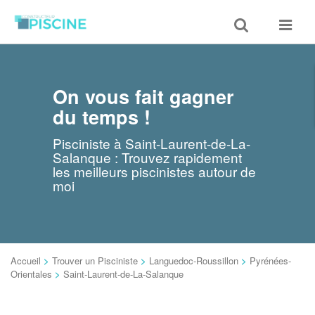
Toggle
Toggle
search
navigat
On vous fait gagner
du temps !
Pisciniste à Saint-Laurent-de-La-
Salanque : Trouvez rapidement
les meilleurs piscinistes autour de
moi
Accueil
>
Trouver un Pisciniste
>
Languedoc-Roussillon
>
Pyrénées-
Orientales
>
Saint-Laurent-de-La-Salanque