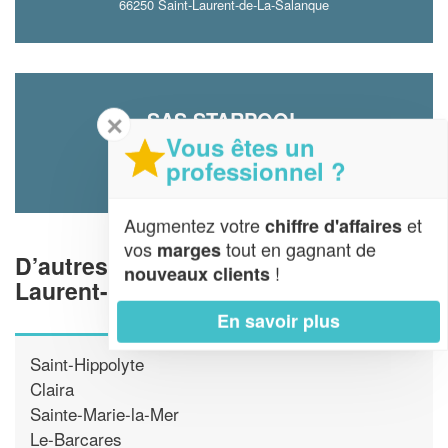
66250 Saint-Laurent-de-La-Salanque
SAS STARPOOL
✕
Vous êtes un
20 Rue Eloi Pino
professionnel ?
66250 Saint-Laurent-de-La-Salanque
Augmentez votre
et
chiffre d'affaires
vos
tout en gagnant de
marges
D’autres piscinistes proche de Saint-
!
nouveaux clients
Laurent-de-La-Salanque
En savoir plus
Saint-Hippolyte
Claira
Sainte-Marie-la-Mer
Le-Barcares