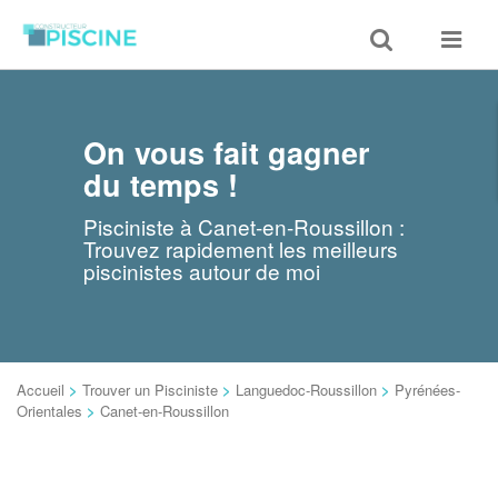
Toggle
Toggle
search
navigat
On vous fait gagner
du temps !
Pisciniste à Canet-en-Roussillon :
Trouvez rapidement les meilleurs
piscinistes autour de moi
Accueil
>
Trouver un Pisciniste
>
Languedoc-Roussillon
>
Pyrénées-
Orientales
>
Canet-en-Roussillon