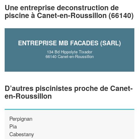
!
nouveaux clients
Une entreprise deconstruction de
piscine à Canet-en-Roussillon (66140)
En savoir pl
ENTREPRISE MB FACADES (SARL)
134 Bd Hippolyte Tixador
66140 Canet-en-Roussillon
D’autres piscinistes proche de Canet-
en-Roussillon
Perpignan
Pia
Cabestany