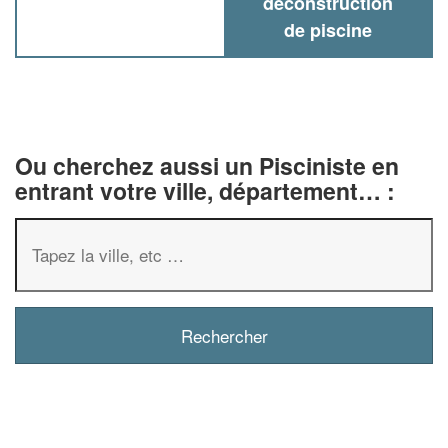
deconstruction
de piscine
Ou cherchez aussi un Pisciniste en
entrant votre ville, département… :
✕
Vous êtes un
professionnel
Augmentez votre
chiffre 
vos
tout en gagn
marges