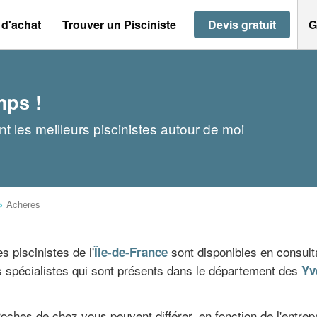
 d'achat
Trouver un Pisciniste
Devis gratuit
G
mps !
t les meilleurs piscinistes autour de moi
>
Acheres
s piscinistes de l'
sont disponibles en consulta
Île-de-France
s spécialistes qui sont présents dans le département des
Yv
ches de chez vous peuvent différer, en fonction de l'entrepr