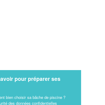
✕
Vous êtes un
professionnel ?
Augmentez votre
et
chiffre d'affaires
vos
tout en gagnant de
marges
!
nouveaux clients
En savoir plus
avoir pour préparer ses
x
t bien choisir sa bâche de piscine ?
urité des données confidentielles