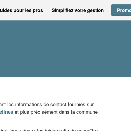
uides pour les pros
Simplifiez votre gestion
Promo
nt les informations de contact fournies sur
et plus précisément dans la commune
elines
ise. Vous devez les joindre afin de connaître