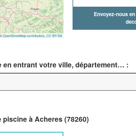
Envoyez-nous en q
deco
 ©
OpenStreetMap contributors,
CC-BY-SA
 en entrant votre ville, département… :
e piscine à Acheres (78260)