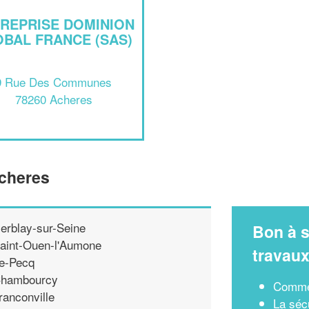
REPRISE DOMINION
BAL FRANCE (SAS)
9 Rue Des Communes
78260 Acheres
Acheres
erblay-sur-Seine
Bon à s
aint-Ouen-l'Aumone
travau
e-Pecq
hambourcy
Commen
ranconville
La séc