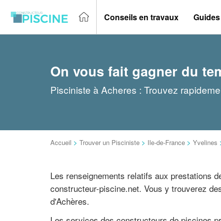
Conseils en travaux
Guides
On vous fait gagner du te
Pisciniste à Acheres : Trouvez rapidemen
Accueil
>
Trouver un Pisciniste
>
Ile-de-France
>
Yvelines
Les renseignements relatifs aux prestations de
constructeur-piscine.net. Vous y trouverez de
d'Achères.
Les services des constructeurs de piscines pro