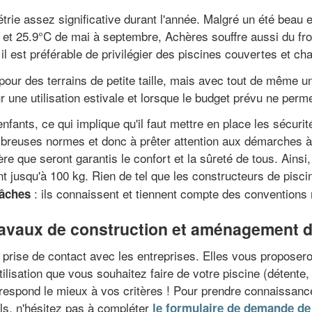
métrie assez significative durant l'année. Malgré un été beau
t 25.9°C de mai à septembre, Achères souffre aussi du fro
 il est préférable de privilégier des piscines couvertes et ch
ur des terrains de petite taille, mais avec tout de même un
 une utilisation estivale et lorsque le budget prévu ne per
nfants, ce qui implique qu'il faut mettre en place les sécur
nombreuses normes et donc à prêter attention aux démarches à 
ère que seront garantis le confort et la sûreté de tous. Ainsi
ant jusqu'à 100 kg. Rien de tel que les constructeurs de pisc
: ils connaissent et tiennent compte des conventions 
bâches
 travaux de construction et aménagement 
e prise de contact avec les entreprises. Elles vous proposero
utilisation que vous souhaitez faire de votre piscine (détente,
correspond le mieux à vos critères ! Pour prendre connaissan
els, n'hésitez pas à compléter
le formulaire de demande de