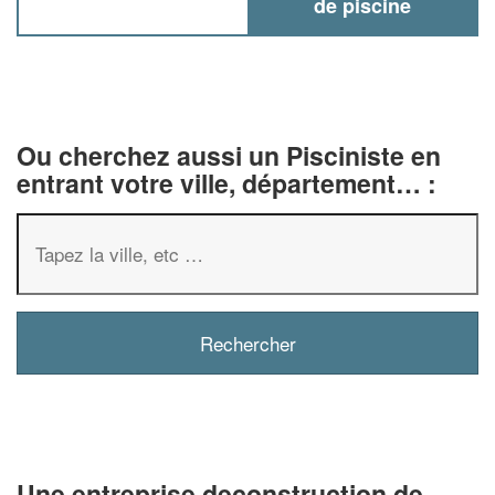
de piscine
Ou cherchez aussi un Pisciniste en
entrant votre ville, département… :
✕
Vous êtes un
professionnel ?
Augmentez votre
et
chiffre d'affaires
Une entreprise deconstruction de
vos
tout en gagnant de
marges