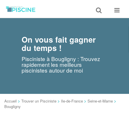
Toggle
Toggle
search
navigat
On vous fait gagner
du temps !
Pisciniste à Bougligny : Trouvez
rapidement les meilleurs
piscinistes autour de moi
Accueil
>
Trouver un Pisciniste
>
Ile-de-France
>
Seine-et-Marne
>
Bougligny