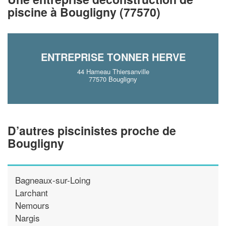
piscine à Bougligny (77570)
!
nouveaux clients
En savoir plus
ENTREPRISE TONNER HERVE
44 Hameau Thiersanville
77570 Bougligny
D’autres piscinistes proche de
Bougligny
Bagneaux-sur-Loing
Larchant
Nemours
Nargis