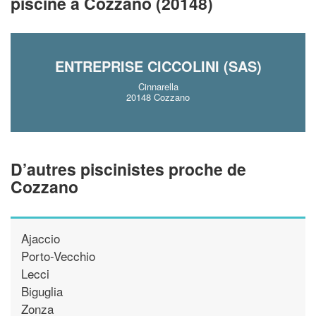
!
piscine à Cozzano (20148)
nouveaux clients
En savoir pl
ENTREPRISE CICCOLINI (SAS)
Cinnarella
20148 Cozzano
D’autres piscinistes proche de
Cozzano
Ajaccio
Porto-Vecchio
Lecci
Biguglia
Zonza