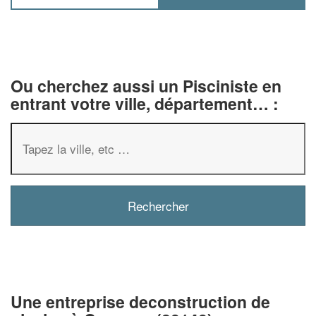
Ou cherchez aussi un Pisciniste en
entrant votre ville, département… :
✕
Vous êtes un
professionnel
Augmentez votre
chiffre 
Une entreprise deconstruction de
vos
tout en gagn
marges