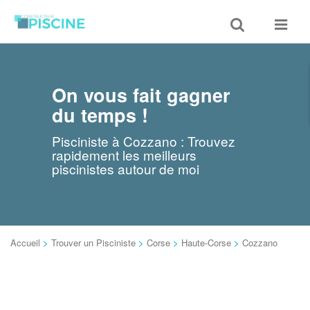
Toggle
Toggle
search
navigat
On vous fait gagner
du temps !
Pisciniste à Cozzano : Trouvez
rapidement les meilleurs
piscinistes autour de moi
Accueil
>
Trouver un Pisciniste
>
Corse
>
Haute-Corse
>
Cozzano