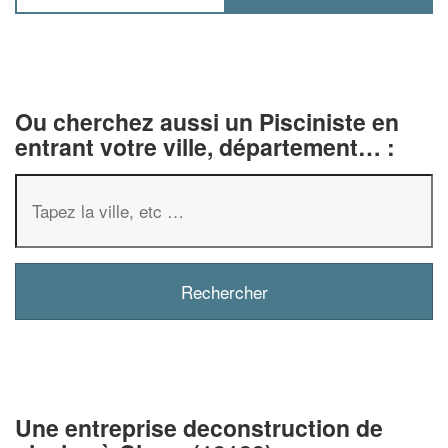
Ou cherchez aussi un Pisciniste en
entrant votre ville, département… :
✕
Vous êtes un
professionnel ?
Augmentez votre
chiffre d'affaires
vos
tout en gagnant de
marges
Une entreprise deconstruction de
!
nouveaux clients