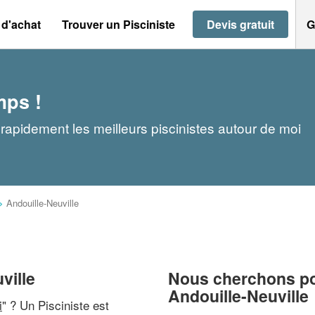
 d'achat
Trouver un Pisciniste
Devis gratuit
G
mps !
 rapidement les meilleurs piscinistes autour de moi
>
Andouille-Neuville
ville
Nous cherchons pou
Andouille-Neuville
i
" ? Un Pisciniste est