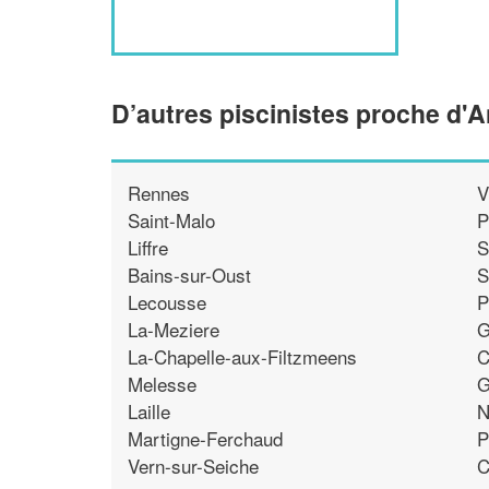
D’autres piscinistes proche d'A
Rennes
V
Saint-Malo
P
Liffre
S
Bains-sur-Oust
S
Lecousse
P
La-Meziere
G
La-Chapelle-aux-Filtzmeens
C
Melesse
G
Laille
N
Martigne-Ferchaud
P
Vern-sur-Seiche
C