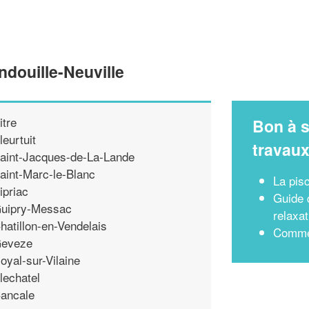
ndouille-Neuville
itre
Bon à s
leurtuit
travau
aint-Jacques-de-La-Lande
aint-Marc-le-Blanc
La pisc
ipriac
Guide 
uipry-Messac
relaxat
hatillon-en-Vendelais
Commen
eveze
oyal-sur-Vilaine
lechatel
ancale