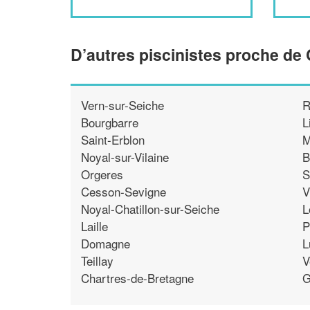
D’autres piscinistes proche d
Vern-sur-Seiche
R
Bourgbarre
L
Saint-Erblon
M
Noyal-sur-Vilaine
B
Orgeres
S
Cesson-Sevigne
V
Noyal-Chatillon-sur-Seiche
L
Laille
P
Domagne
L
Teillay
V
Chartres-de-Bretagne
G