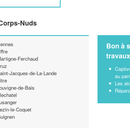
e Corps-Nuds
ennes
Bon à s
iffre
travau
artigne-Ferchaud
ruz
Captiv
aint-Jacques-de-La-Lande
au par
itre
Les at
ouvigne-de-Bais
Répara
lechatel
usanger
ezin-le-Coquet
uignen