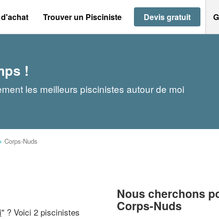
 d'achat
Trouver un Pisciniste
Devis gratuit
G
mps !
ment les meilleurs piscinistes autour de moi
>
Corps-Nuds
Nous cherchons pou
Corps-Nuds
i
" ? Voici 2 piscinistes