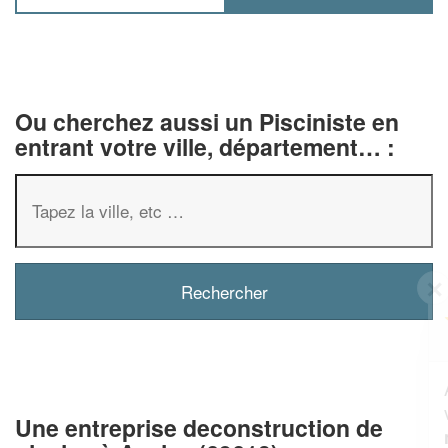
Ou cherchez aussi un Pisciniste en
entrant votre ville, département… :
✕
Vous êtes un
professionnel ?
Augmentez votre
et
chiffre d'affaires
vos
tout en gagnant de
marges
Une entreprise deconstruction de
!
nouveaux clients