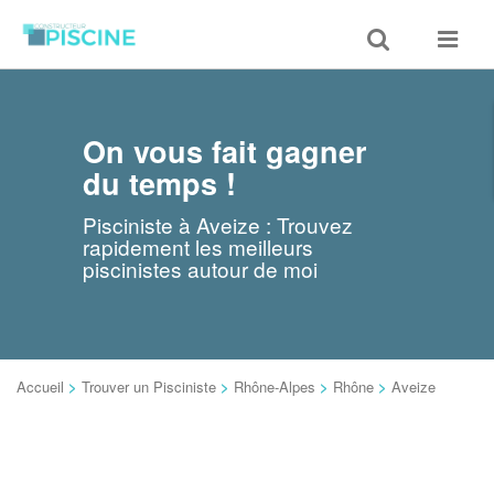
Toggle
Toggle
search
navigat
On vous fait gagner
du temps !
Pisciniste à Aveize : Trouvez
rapidement les meilleurs
piscinistes autour de moi
Accueil
>
Trouver un Pisciniste
>
Rhône-Alpes
>
Rhône
>
Aveize