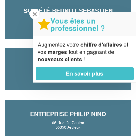
SOCIÉTÉ BEUNOT SEBASTIEN
✕
Vous êtes un
223 Rue De Ville Basse
05100 Nevache
professionnel ?
Augmentez votre
et
chiffre d'affaires
vos
tout en gagnant de
marges
!
nouveaux clients
OZE ENTREPRISE (SAS)
440 Rte De Fonteniou
En savoir plus
05260 Saint-Jean-Saint-Nicolas
ENTREPRISE PHILIP NINO
66 Rue Du Canton
05350 Arvieux