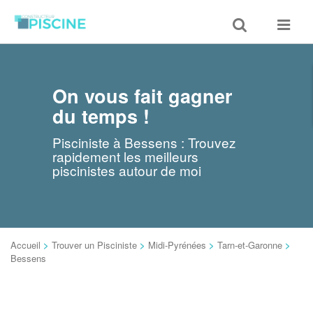
Toggle
Toggle
search
navigat
On vous fait gagner
du temps !
Pisciniste à Bessens : Trouvez
rapidement les meilleurs
piscinistes autour de moi
Accueil
>
Trouver un Pisciniste
>
Midi-Pyrénées
>
Tarn-et-Garonne
>
Bessens