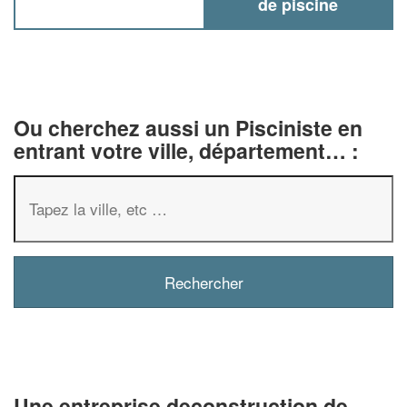
de piscine
Ou cherchez aussi un Pisciniste en
entrant votre ville, département… :
✕
Vous êtes un
professionnel ?
Augmentez votre
chiffre d'affaires
Une entreprise deconstruction de
vos
tout en gagnant de
marges