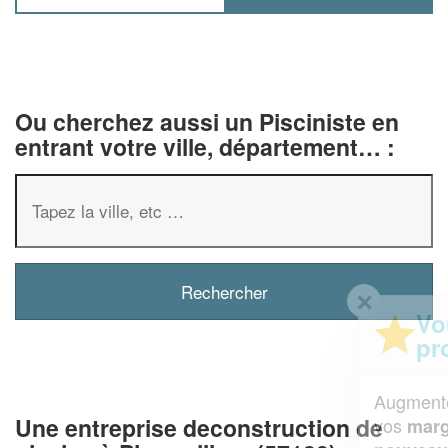
Ou cherchez aussi un Pisciniste en
entrant votre ville, département… :
✕
Vous êtes un
professionnel ?
Augmentez votre
et
chiffre d'affaires
Une entreprise deconstruction de
vos
tout en gagnant de
marges