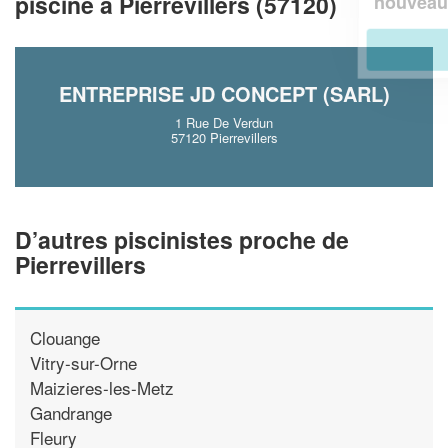
!
piscine à Pierrevillers (57120)
nouveaux clients
En savoir plus
ENTREPRISE JD CONCEPT (SARL)
1 Rue De Verdun
57120 Pierrevillers
D’autres piscinistes proche de
Pierrevillers
Clouange
Vitry-sur-Orne
Maizieres-les-Metz
Gandrange
Fleury