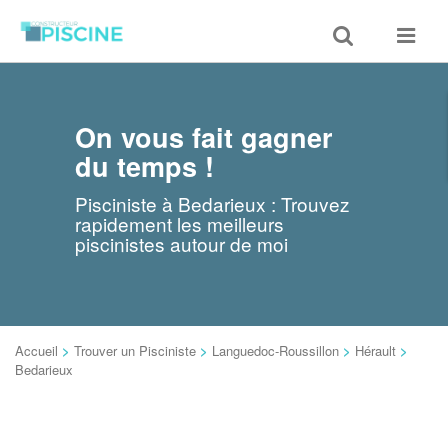
Toggle
Toggle
search
navigat
On vous fait gagner
du temps !
Pisciniste à Bedarieux : Trouvez
rapidement les meilleurs
piscinistes autour de moi
Accueil
>
Trouver un Pisciniste
>
Languedoc-Roussillon
>
Hérault
>
Bedarieux