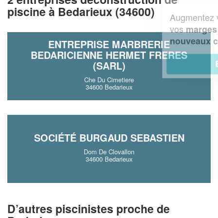
piscine à Bedarieux (34600)
Augmentez votre
et
chiffre d'affaires
vos
tout en gagnant de
marges
!
nouveaux clients
ENTREPRISE MARBRERIE
BEDARICIENNE HERMET FRERES
En savoir plus
(SARL)
Che Du Cimetiere
34600 Bedarieux
SOCIÉTÉ BURGAUD SEBASTIEN
Dom De Clovallon
34600 Bedarieux
D’autres piscinistes proche de