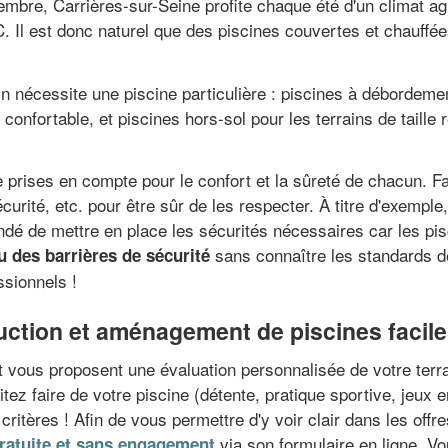
embre, Carrières-sur-Seine profite chaque été d'un climat ag
 Il est donc naturel que des piscines couvertes et chauffée
in nécessite une piscine particulière : piscines à débordemen
onfortable, et piscines hors-sol pour les terrains de taille r
e prises en compte pour le confort et la sûreté de chacun. F
écurité, etc. pour être sûr de les respecter. À titre d'exemple
ndé de mettre en place les sécurités nécessaires car les pi
sans connaître les standards de
u des barrières de sécurité
ssionnels !
uction et aménagement de piscines facile
 vous proposent une évaluation personnalisée de votre terrai
tez faire de votre piscine (détente, pratique sportive, jeux en
ritères ! Afin de vous permettre d'y voir clair dans les offr
via son formulaire en ligne. V
ratuite et sans engagement