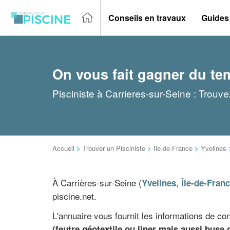
Conseils en travaux
Guides
On vous fait gagner du te
Pisciniste à Carrieres-sur-Seine : Trouv
Accueil
>
Trouver un Pisciniste
>
Ile-de-France
>
Yvelines
À Carrières-sur-Seine (
,
Yvelines
Île-de-Fran
piscine.net.
L'annuaire vous fournit les informations de co
(feutre géotextile ou liner mais aussi buse 