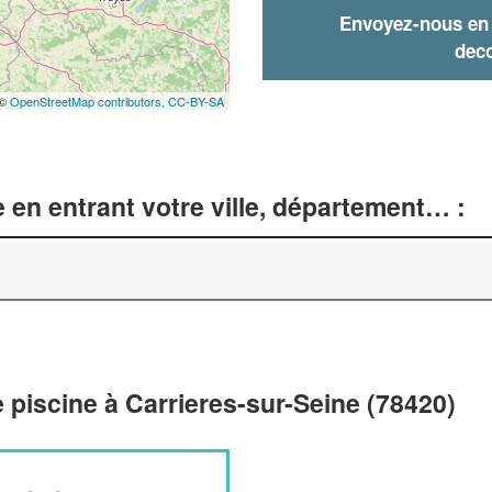
Envoyez-nous en q
deco
 ©
OpenStreetMap contributors,
CC-BY-SA
 en entrant votre ville, département… :
 piscine à Carrieres-sur-Seine (78420)