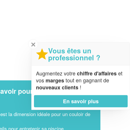
✕
Vous êtes un
professionnel ?
Augmentez votre
et
chiffre d'affaires
vos
tout en gagnant de
marges
!
nouveaux clients
avoir pour préparer ses
x
En savoir plus
 est la dimension idéale pour un couloir de
ils pour entretenir sa piscine