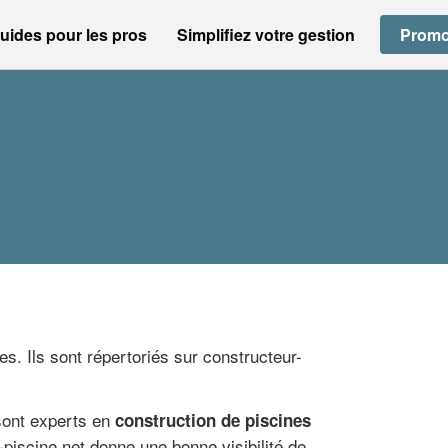
uides pour les pros
Simplifiez votre gestion
Promo
es. Ils sont répertoriés sur constructeur-
 sont experts en
construction de piscines
-piscine.net donne une bonne visibilité de