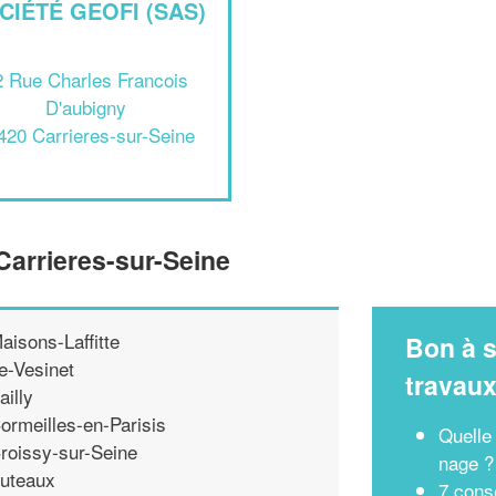
CIÉTÉ GEOFI (SAS)
2 Rue Charles Francois
D'aubigny
420 Carrieres-sur-Seine
Carrieres-sur-Seine
aisons-Laffitte
Bon à s
e-Vesinet
travau
ailly
ormeilles-en-Parisis
Quelle
roissy-sur-Seine
nage ?
uteaux
7 conse