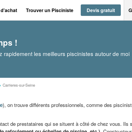
 d'achat
Trouver un Pisciniste
Devis gratuit
G
mps !
ez rapidement les meilleurs piscinistes autour de moi
>
Carrieres-sur-Seine
), on trouve différents professionnels, comme des piscinist
ce
ntact de prestataires qui se situent à côté de chez vous. Ils
. Constructeur
de refoulement ou échelles de piscine, etc.)