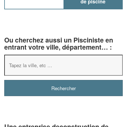
de piscine
Ou cherchez aussi un Pisciniste en
entrant votre ville, département… :
✕
Vous êtes un
professionnel 
Augmentez votre
chiffre d'
vos
tout en gagnan
marges
!
nouveaux clients
Une entreprise deconstruction de