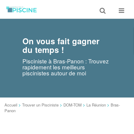
Toggle
Toggle
search
navigat
On vous fait gagner
du temps !
Pisciniste à Bras-Panon : Trouvez
rapidement les meilleurs
piscinistes autour de moi
Accueil
>
Trouver un Pisciniste
>
DOM-TOM
>
La Réunion
>
Bras-
Panon