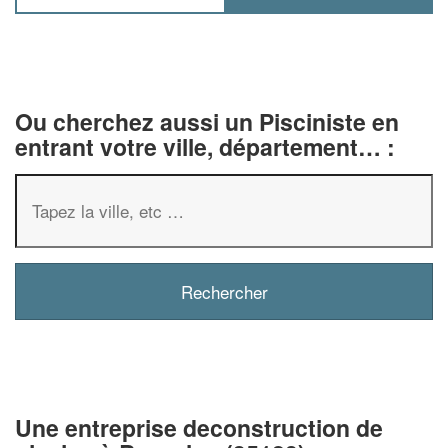
Ou cherchez aussi un Pisciniste en
entrant votre ville, département… :
✕
Vous êtes un
professionnel ?
Augmentez votre
chiffre d'affaires
vos
tout en gagnant de
marges
Une entreprise deconstruction de
!
nouveaux clients