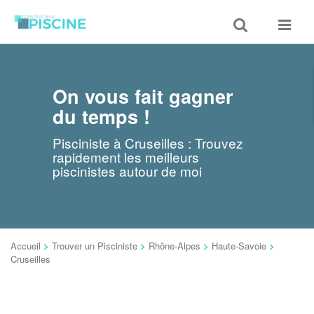
Toggle
Toggle
search
navigat
On vous fait gagner
du temps !
Pisciniste à Cruseilles : Trouvez
rapidement les meilleurs
piscinistes autour de moi
Accueil
>
Trouver un Pisciniste
>
Rhône-Alpes
>
Haute-Savoie
>
Cruseilles