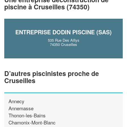
!
nouveaux clients
piscine à Cruseilles (74350)
En savoir plus
ENTREPRISE DODIN PISCINE (SAS)
535 Rue Des Aillys
74350 Cruseilles
D’autres piscinistes proche de
Cruseilles
Annecy
Annemasse
Thonon-les-Bains
Chamonix-Mont-Blanc