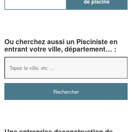
de piscine
Ou cherchez aussi un Pisciniste en
entrant votre ville, département… :
✕
Vous êtes un
professionnel ?
Augmentez votre
chiffre d'affaires
vos
tout en gagnant de
marges
Une entreprise deconstruction de