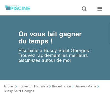
Toggle
Toggle
search
navigat
On vous fait gagner
du temps !
Pisciniste à Bussy-Saint-Georges :
Trouvez rapidement les meilleurs
piscinistes autour de moi
Accueil
>
Trouver un Pisciniste
>
Ile-de-France
>
Seine-et-Marne
>
Bussy-Saint-Georges