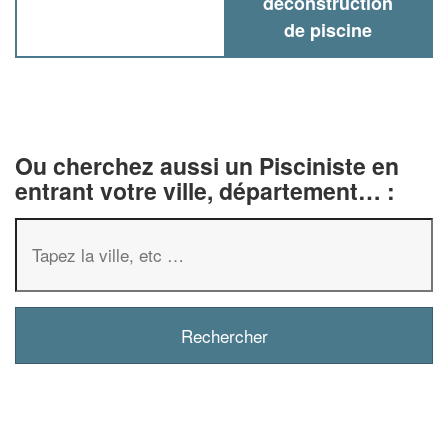
deconstruction
de piscine
Ou cherchez aussi un Pisciniste en
entrant votre ville, département… :
✕
Vous êtes un
professionnel ?
Augmentez votre
chiffre d'affai
vos
tout en gagnant de
marges