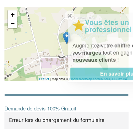
✕
+
Vous êtes un
−
professionnel ?
Augmentez votre
et
chiffre d'affaires
vos
tout en gagnant de
marges
!
nouveaux clients
En savoir plus
Leaflet
| Map data ©
OpenStreetMap contributors,
CC-BY-SA
Demande de devis 100% Gratuit
Erreur lors du chargement du formulaire