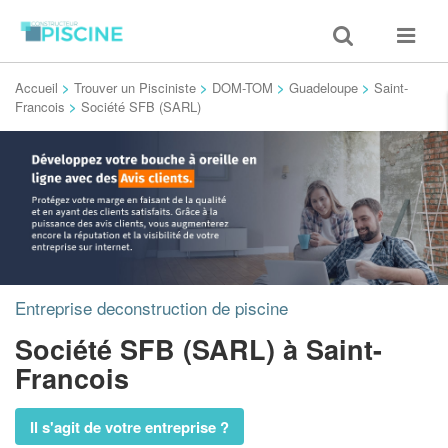
Toggle
Toggle
search
navigat
Accueil
>
Trouver un Pisciniste
>
DOM-TOM
>
Guadeloupe
>
Saint-
Francois
>
Société SFB (SARL)
Entreprise deconstruction de piscine
Société SFB (SARL)
à Saint-
Francois
Il s'agit de votre entreprise ?