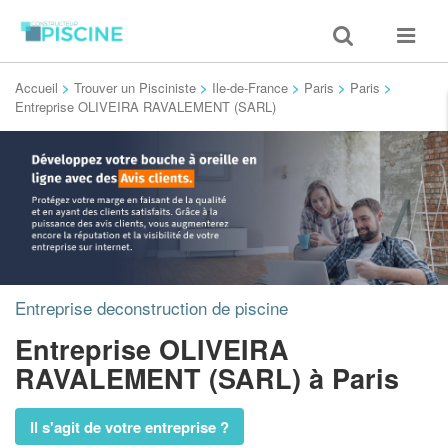
Toggle
Toggle
search
navigat
Accueil
>
Trouver un Pisciniste
>
Ile-de-France
>
Paris
>
Paris
>
Entreprise OLIVEIRA RAVALEMENT (SARL)
Entreprise deconstruction de piscine
Entreprise OLIVEIRA
RAVALEMENT (SARL)
à Paris
Il s'agit de votre entreprise ?