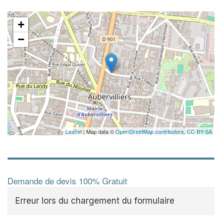
✕
+
−
Augme
vos
m
nouve
Leaflet
| Map data ©
OpenStreetMap contributors,
CC-BY-SA
Demande de devis 100% Gratuit
Erreur lors du chargement du formulaire