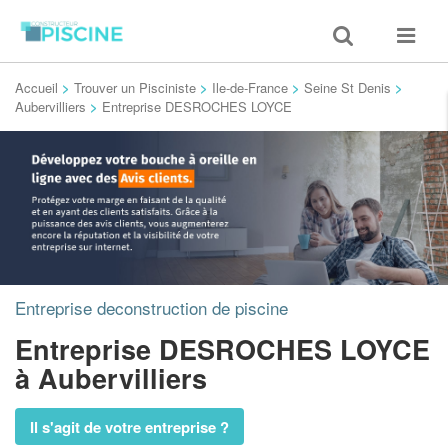
Toggle
Toggle
search
navigat
Accueil
>
Trouver un Pisciniste
>
Ile-de-France
>
Seine St Denis
>
Aubervilliers
>
Entreprise DESROCHES LOYCE
Entreprise deconstruction de piscine
Entreprise DESROCHES LOYCE
à Aubervilliers
Il s'agit de votre entreprise ?