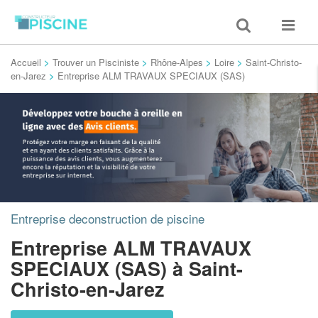
Toggle
Toggle
search
navigat
Accueil
>
Trouver un Pisciniste
>
Rhône-Alpes
>
Loire
>
Saint-Christo-
en-Jarez
>
Entreprise ALM TRAVAUX SPECIAUX (SAS)
Entreprise deconstruction de piscine
Entreprise ALM TRAVAUX
SPECIAUX (SAS)
à Saint-
Christo-en-Jarez